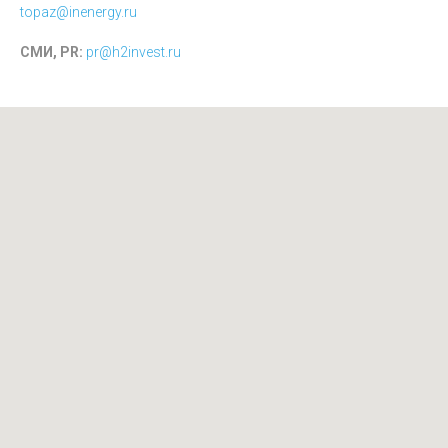
topaz@inenergy.ru
СМИ, PR:
pr@h2invest.ru