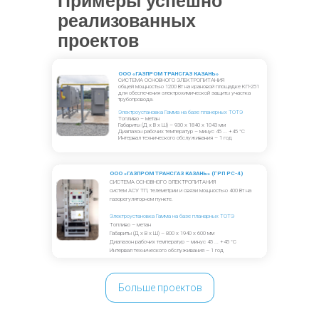
Примеры успешно
реализованных
проектов
ООО «ГАЗПРОМ ТРАНСГАЗ КАЗАНЬ»
СИСТЕМА ОСНОВНОГО ЭЛЕКТРОПИТАНИЯ
общей мощностью 1200 Вт на крановой площадке КП-251
для обеспечения электрохимической защиты участка
трубопровода.
Электроустановка Гамма на базе планерных ТОТЭ
Топливо – метан
Габариты (Д х В х Ш) – 930 х 1840 х 1043 мм
Диапазон рабочих температур – минус 45 ... +45 °C
Интервал технического обслуживания – 1 год
ООО «ГАЗПРОМ ТРАНСГАЗ КАЗАНЬ» (ГРП РС-4)
СИСТЕМА ОСНОВНОГО ЭЛЕКТРОПИТАНИЯ
систем АСУ ТП, телеметрии и связи мощностью 400 Вт на
газорегуляторном пункте.
Электроустановка Гамма на базе планарных ТОТЭ
Топливо – метан
Габариты (Д х В х Ш) – 800 х 1940 х 600 мм
Диапазон рабочих температур – минус 45 ... +45 °C
Интервал технического обслуживания – 1 год
Больше проектов